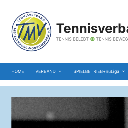
Zum
Inhalt
springen
Tennisverb
TENNIS BELEBT
TENNIS BEWE
HOME
VERBAND
SPIELBETRIEB+nuLiga