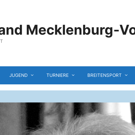
and Mecklenburg-V
GT
JUGEND
TURNIERE
BREITENSPORT