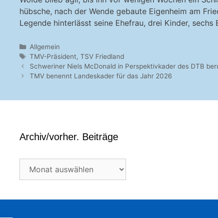
hübsche, nach der Wende gebaute Eigenheim am Friedlä
Legende hinterlässt seine Ehefrau, drei Kinder, sechs
Kategorien
Allgemein
Schlagwörter
TMV-Präsident
,
TSV Friedland
Schweriner Niels McDonald in Perspektivkader des DTB ber
TMV benennt Landeskader für das Jahr 2026
Archiv/vorher. Beiträge
Archiv/vorher.
Beiträge