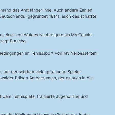
emand das Amt länger inne. Auch andere Zahlen
Deutschlands (gegründet 1814), auch das schaffte
he, einer von Woides Nachfolgern als MV-Tennis-
 sagt Bursche.
ie Bedingungen im Tennissport von MV verbesserten,
 auf der seitdem viele gute junge Spieler
swalder Edison Ambarzumjan, der es auch in die
 dem Tennisplatz, trainierte Jugendliche und
aus der Klinik nach Hause zurückkehren, in das