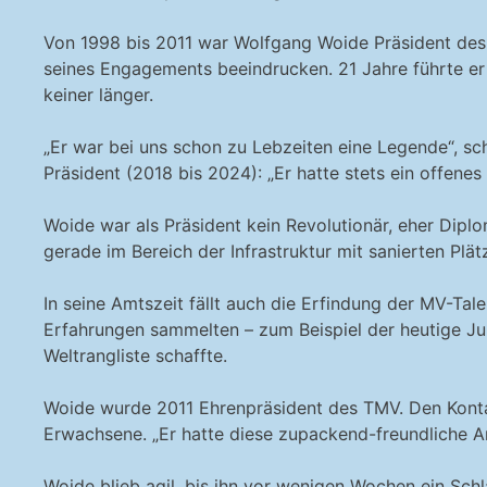
Von 1998 bis 2011 war Wolfgang Woide Präsident des 
seines Engagements beeindrucken. 21 Jahre führte er 
keiner länger.
„Er war bei uns schon zu Lebzeiten eine Legende“, sc
Präsident (2018 bis 2024): „Er hatte stets ein offen
Woide war als Präsident kein Revolutionär, eher Diplo
gerade im Bereich der Infrastruktur mit sanierten Plä
In seine Amtszeit fällt auch die Erfindung der MV-Ta
Erfahrungen sammelten – zum Beispiel der heutige J
Weltrangliste schaffte.
Woide wurde 2011 Ehrenpräsident des TMV. Den Kontakt
Erwachsene. „Er hatte diese zupackend-freundliche Art
Woide blieb agil, bis ihn vor wenigen Wochen ein Sch