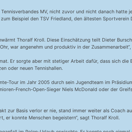
Tennisverbandes MV, nicht zuvor und nicht danach hatte j
zum Beispiel den TSV Friedland, den ältesten Sportverein 
hwärmt Thoralf Kroll. Diese Einschätzung teilt Dieter Bursc
es Ohr, war angenehm und produktiv in der Zusammenarbeit“,
mat. Er sorgte aber mit stetiger Arbeit dafür, dass sich d
tzen oder neuen Tennishallen.
lente-Tour im Jahr 2005 durch sein Jugendteam im Präsidium,
unioren-French-Open-Sieger Niels McDonald oder der Greif
 zur Basis verlor er nie, stand immer weiter als Coach auf
, er konnte Menschen begeistern“, sagt Thoralf Kroll.
laganfall im Polen-Urlaub erwischte. Er konnte noch einmal 