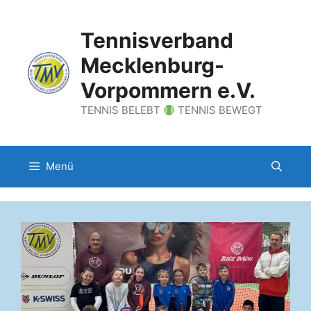
Zum
Inhalt
Tennisverband
springen
Mecklenburg-
Vorpommern e.V.
TENNIS BELEBT
TENNIS BEWEGT
Menü