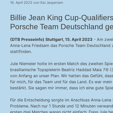
16. April 2023
von
Kai Jaspersen
Billie Jean King Cup-Qualifier
Porsche Team Deutschland gew
(DTB Presseinfo) Stuttgart, 15. April 2023
- Am zweit
Anna-Lena Friedsam das Porsche Team Deutschland zum
stattfinden.
Jule Niemeier holte im ersten Match des zweiten Spi
brasilianische Topspielerin Beatriz Haddad Maia 7:6 (3)
von Anfang an unser Plan. Wir hatten das Gefühl, dass
für mich, für das Team und für das Land. Es war mein
bestärkt. Sie sagen mir immer, dass ich eine gute Spiel
Für die Entscheidung sorgte im Anschluss Anna-Lena 
Probleme. Nach nur 1 Stunde und 12 Minuten verwandelt
ersten drei Matches waren nicht einfach. Dass Jule h