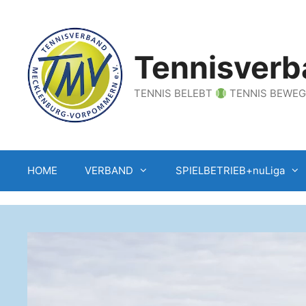
Zum
Inhalt
springen
Tennisverb
TENNIS BELEBT
TENNIS BEWE
HOME
VERBAND
SPIELBETRIEB+nuLiga