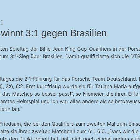
s:
innt 3:1 gegen Brasilien
en Spieltag der Billie Jean King Cup-Qualifiers in der Pors
 3:1-Sieg über Brasilien. Damit qualifizierte sich die DT
eltages die 2:1-Führung für das Porsche Team Deutschland.
, 3:6, 6:2. Erst kurzfristig wurde sie für Tatjana Maria aufg
 das Matchup so besser passt“, so Niemeier, die ihren Erfol
 erstes Heimspiel und ich war alles andere als selbstbewu
erin bin.“
Friedsam, die bei den Qualifiers zum zweiten Mal zum Eins
e sie ihren zweiten Matchball zum 6:1, 6:0. „Dass wir die 
eute den Punkt geholt hat, hat mich noch einmal anders auf