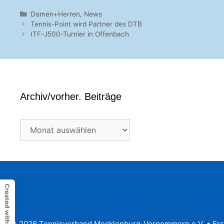
Kategorien
Damen+Herren
,
News
Tennis-Point wird Partner des DTB
ITF-J500-Turnier in Offenbach
Archiv/vorher. Beiträge
Archiv/vorher.
Beiträge
© 2026 Tennisverband Mecklenburg-Vorpommern e.V.
• Ers