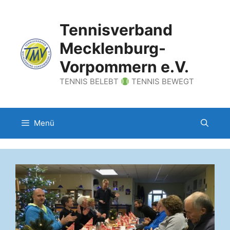
Zum
Inhalt
Tennisverband
springen
Mecklenburg-
Vorpommern e.V.
TENNIS BELEBT
TENNIS BEWEGT
Menü