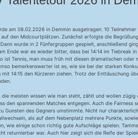
e am 08.02.2026 in Demmin ausgetragen. 10 Teilnehmer freu
is auf den Midcourtplätzen. Zunächst erfolgte die Begrüßung
. Dann wurde in 2 Fünfergruppen gespielt, anschließend gin
Ende war es wieder bitter, dass bei 14:14 im Tiebreak in
 so ist Tennis, man muss früh mit diesen dramatischen ode
 umso bemerkenswerter ist es, wie sie bei der starken Konk
 mit 14:15 den Kürzeren ziehen. Trotz der Enttäuschung üb
nden.
, die meisten wissen wie man steht, zählt und wollen zügig
uss den spannenden Matches entgegen. Auch die Fairness s
zu Gunsten des Gegners umstimmte. Nicht nur charakterlich
llwechseln, als auf dem Nebenplatz mehrere Punkte, sowie
, wie einige schon richtig gute Aufschläge spielen. Tamme 
t returnierbar war. Auch hier zeigt sich die Reife der Spiel