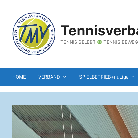
Zum
Inhalt
springen
Tennisverb
TENNIS BELEBT
TENNIS BEWE
HOME
VERBAND
SPIELBETRIEB+nuLiga