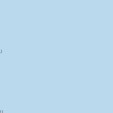
.)
.)