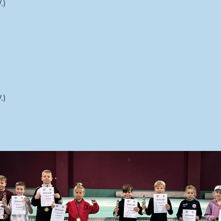
.)
.)