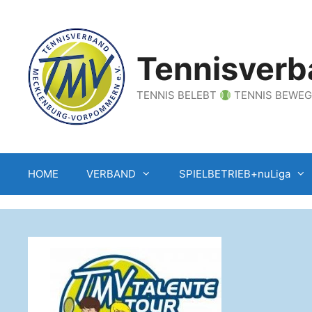
Zum
Inhalt
springen
Tennisverb
TENNIS BELEBT
TENNIS BEWE
HOME
VERBAND
SPIELBETRIEB+nuLiga