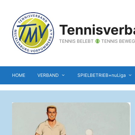
Zum
Inhalt
springen
Tennisverb
TENNIS BELEBT
TENNIS BEWE
HOME
VERBAND
SPIELBETRIEB+nuLiga